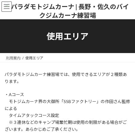
コ
ナ
ン
ビ
テ
ゲ
ン
ー
ツ
シ
へ
ョ
使用エリア
ス
ン
キ
に
ッ
移
プ
動
利用案内
使用エリア
パラダモトジムカーナ練習場では、使用できるエリアが２種類あ
ります。
・Aコース
モトジムカーナ界の大御所「SSBファクトリー」の作田さん監修
による
タイムアタックコース設定
※３連休などのキャンプ場繁忙期は使用の制限がある場合がご
ざいます。あらかじめご了承ください。