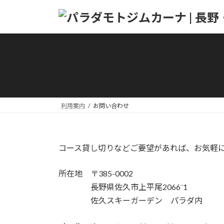
コ
ナ
ン
ビ
テ
ゲ
ン
ー
ツ
シ
へ
ョ
ス
ン
キ
に
ッ
移
利用案内
お問い合わせ
プ
動
コース貸し切りなどご要望があれば、お気軽
所在地 〒385-0002
長野県佐久市上平尾2066⁻1
佐久スキーガーデン パラダ内